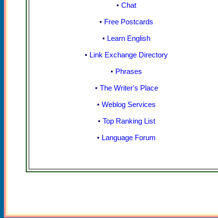
•
Chat
•
Free Postcards
•
Learn English
•
Link Exchange Directory
•
Phrases
•
The Writer's Place
•
Weblog Services
•
Top Ranking List
•
Language Forum