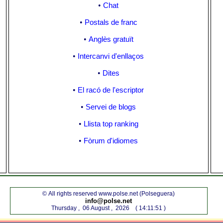
•
Chat
•
Postals de franc
•
Anglès gratuït
•
Intercanvi d'enllaços
•
Dites
•
El racó de l'escriptor
•
Servei de blogs
•
Llista top ranking
•
Fòrum d'idiomes
© All rights reserved www.polse.net (Polseguera)
info@polse.net
Thursday , 06 August , 2026 ( 14:11:51 )